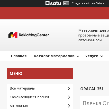
Создать сайт
на Satu.kz
Материалы для р
прозрачные защи
автомобилей
Главная
Каталог материалов
Услуги
Все материалы
ORACAL 351
Самоклеящиеся пленки
Пленка Or
Автовинил