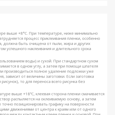
уре выше +8°C. При температуре, ниже минимально
затрудняется процесс приклеивания пленки, особенно
а, должна быть очищена от пыли, жира и других
огом успешного наклеивания и длительного срока
пользованием воды) и сухой. При стандартном сухом
жимается в одном углу, а затем при помощи шпателя
и производиться полное удаление подложки уже
, зависит от величины заготовки. Если заготовка
рисунок), то для переноса всего рисунка без
атуре выше +18ºС, клеевая сторона пленки смачивается
створ распыляется на оклеиваемую основу, а затем
ее точно позиционировать графику на поверхности
ими движениями от центра к краям или от одного
вора между контактным клеем пленки и основой. При