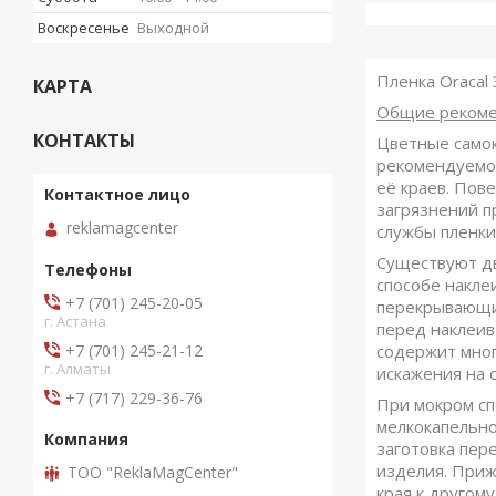
Воскресенье
Выходной
Пленка Oracal
КАРТА
Общие рекоме
КОНТАКТЫ
Цветные самок
рекомендуемой
её краев. Пов
загрязнений п
reklamagcenter
службы пленки
Существуют дв
способе накле
+7 (701) 245-20-05
перекрывающим
г. Астана
перед наклеив
+7 (701) 245-21-12
содержит мног
г. Алматы
искажения на 
+7 (717) 229-36-76
При мокром сп
мелкокапельно
заготовка пер
изделия. Приж
ТОО "ReklaMagCenter"
края к другом