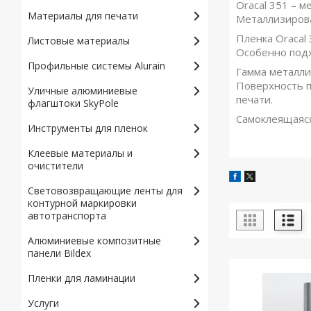
Oracal 351 – 
Материалы для печати
Металлизирова
Пленка Oracal
Листовые материалы
Особенно подх
Профильные системы Alurain
Гамма металли
Поверхность п
Уличные алюминиевые
печати.
флагштоки SkyPole
Самоклеящаяся
Инструменты для пленок
Клеевые материалы и
очистители
Световозвращающие ленты для
контурной маркировки
автотранспорта
Алюминиевые композитные
панели Bildex
Пленки для ламинации
Услуги