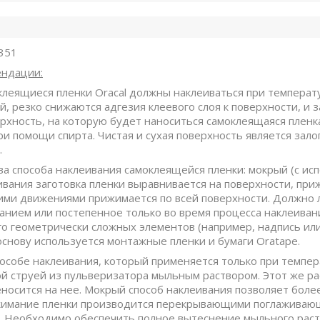
 351
ндации:
леящиеся пленки Oracal должны наклеиваться при температ
, резко снижаются адгезия клеевого слоя к поверхности, и 
ерхность, на которую будет наноситься самоклеящаяся пленк
ри помощи спирта. Чистая и сухая поверхность является зал
.
а способа наклеивания самоклеящейся пленки: мокрый (с ис
ивания заготовка пленки выравнивается на поверхности, при
и движениями прижимается по всей поверхности. Должно л
анием или постепенное только во время процесса наклеивания
о геометрически сложных элементов (например, надпись или 
основу используется монтажные пленки и бумаги Oratape.
особе наклеивания, который применяется только при темпер
й струей из пульверизатора мыльным раствором. Этот же ра
еносится на нее. Мокрый способ наклеивания позволяет бол
имание пленки производится перекрывающими поглаживающ
у. Необходимо обеспечить полное вытеснение мыльного раст