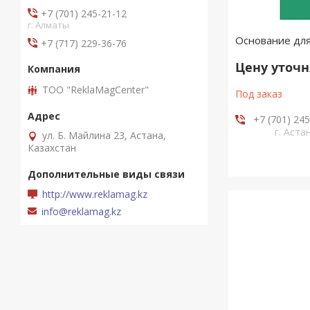
+7 (701) 245-21-12
г. Алматы
Основание дл
+7 (717) 229-36-76
Цену уточ
ТОО "ReklaMagCenter"
Под заказ
+7 (701) 24
г. Аста
ул. Б. Майлина 23, Астана,
Казахстан
http://www.reklamag.kz
info@reklamag.kz