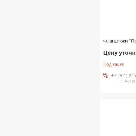
Флагштоки "П
Цену уточ
Под заказ
+7 (701) 24
г. Аста