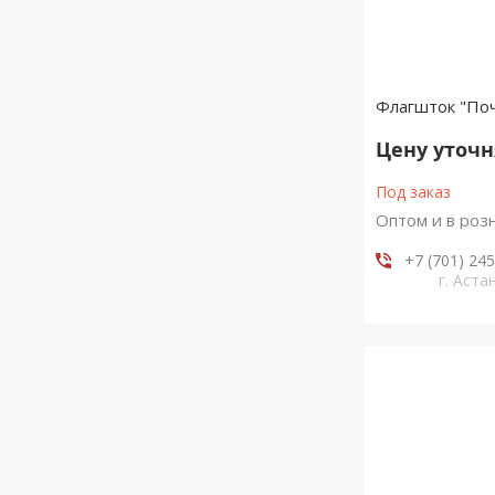
Флагшток "Поч
Цену уточ
Под заказ
Оптом и в роз
+7 (701) 24
г. Аста