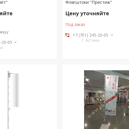
чёт"
Флагштоки "Престиж"
няйте
Цену уточняйте
Под заказ
ницу
+7 (701) 245-20-05
г. Астана
5-20-05
на