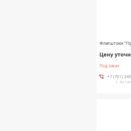
Флагштоки "П
Цену уточ
Под заказ
+7 (701) 24
г. Аста