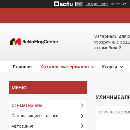
Создать сайт
на Satu.kz
Материалы для р
прозрачные защи
автомобилей
Главная
Каталог материалов
Услуги
УЛИЧНЫЕ АЛ
Все материалы
Уличные алюми
Самоклеящиеся пленки
Автовинил