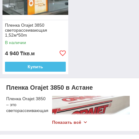
Пленка Orajet 3850
светорассеивающая
1,52м*50m
В наличии
4 940
₸/кв.м
Купить
Пленка Orajet 3850 в Астане
Пленка Orajet 3850
– это
светорассеивающая
самоклеящаяся
полимерная ПВХ-
Показать всё
пленка,
произведенная