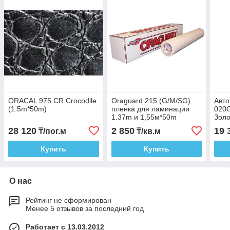
ORACAL 975 CR Crocodile
Oraguard 215 (G/M/SG)
Авт
(1.5m*50m)
пленка для ламинации
020
1.37m и 1,55м*50m
Золо
28 120
2 850
19 
₸/пог.м
₸/кв.м
Купить
Купить
О нас
Рейтинг не сформирован
Менее 5 отзывов за последний год
Работает с 13.03.2012