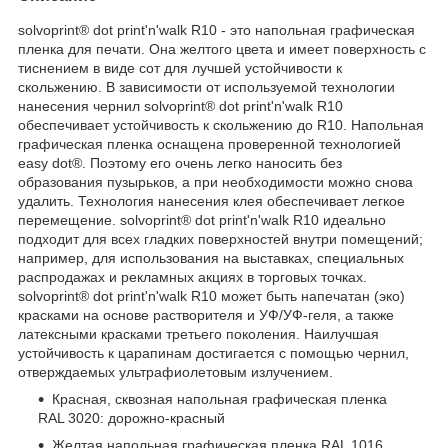
solvoprint® dot print'n'walk R10 - это напольная графическая
пленка для печати. Она желтого цвета и имеет поверхность с
тиснением в виде сот для лучшей устойчивости к
скольжению. В зависимости от используемой технологии
нанесения чернил solvoprint® dot print'n'walk R10
обеспечивает устойчивость к скольжению до R10. Напольная
графическая пленка оснащена проверенной технологией
easy dot®. Поэтому его очень легко наносить без
образования пузырьков, а при необходимости можно снова
удалить. Технология нанесения клея обеспечивает легкое
перемещение. solvoprint® dot print'n'walk R10 идеально
подходит для всех гладких поверхностей внутри помещений;
например, для использования на выставках, специальных
распродажах и рекламных акциях в торговых точках.
solvoprint® dot print'n'walk R10 может быть напечатан (эко)
красками на основе растворителя и УФ/УФ-геля, а также
латексными красками третьего поколения. Наилучшая
устойчивость к царапинам достигается с помощью чернил,
отверждаемых ультрафиолетовым излучением.
Красная, сквозная напольная графическая пленка
RAL 3020: дорожно-красный
Желтая напольная графическая пленка RAL 1016