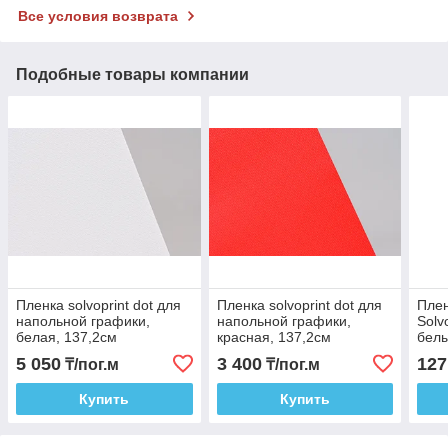
Все условия возврата
Подобные товары компании
Пленка solvoprint dot для
Пленка solvoprint dot для
Плен
напольной графики,
напольной графики,
Solv
белая, 137,2см
красная, 137,2см
бел
137,
5 050
3 400
127
₸/пог.м
₸/пог.м
Купить
Купить