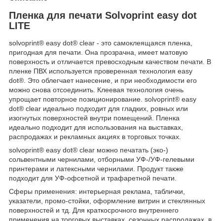
Пленка для печати Solvoprint easy dot
LITE
solvoprint® easy dot® clear - это самоклеящаяся пленка,
пригодная для печати. Она прозрачна, имеет матовую
поверхность и отличается превосходным качеством печати. В
пленке ПВХ используется проверенная технология easy
dot®. Это облегчает нанесение, и при необходимости его
можно снова отсоединить. Клеевая технология очень
упрощает повторное позиционирование. solvoprint® easy
dot® clear идеально подходит для гладких, ровных или
изогнутых поверхностей внутри помещений. Пленка
идеально подходит для использования на выставках,
распродажах и рекламных акциях в торговых точках.
solvoprint® easy dot® clear можно печатать (эко-)
сольвентными чернилами, отборными УФ-/УФ-гелевыми
принтерами и латексными чернилами. Продукт также
подходит для УФ-офсетной и трафаретной печати.
Сферы применения: интерьерная реклама, таблички,
указатели, промо-стойки, оформление витрин и стеклянных
поверхностей и тд. Для краткосрочного внутреннего
применения на торговых выставках, сезонных распродажах, в