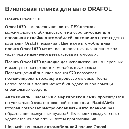
Виниловая пленка для авто ORAFOL
Пленка Oracal 970
Oracal 970
– многослойная литая ПВХ-пленка с
максимальной стабильностью и износостойкостью
для
сплошной оклейки автомобилей, автовинил
производства
компании Orafol (Германия). Цветная
автомобильная
пленка Oracal 970
может использоваться для полного или
частичного изменения цвета кузова автомобиля.
Пленка
Oracal 970
пригодна для использования на неровных
и изогнутых поверхностях, желобах и заклепках.
Перемещаемый тип клея пленки 970 позволяет
позиционировать графику в процессе оклейки. После
использования пленка может быть удалена при помощи
специальных средств.
Автовинилы Oracal 970 с маркировкой «RA»
производятся
по уникальной запатентованной технологии «
RapidAir®
»,
которая позволяет быстро
оклеивать авто пленкой
без
образования воздушных пузырей. Включения воздуха легко
удаляются из-под пленки путем проглаживания.
Широчайшая гамма
автомобильной пленки Oracal