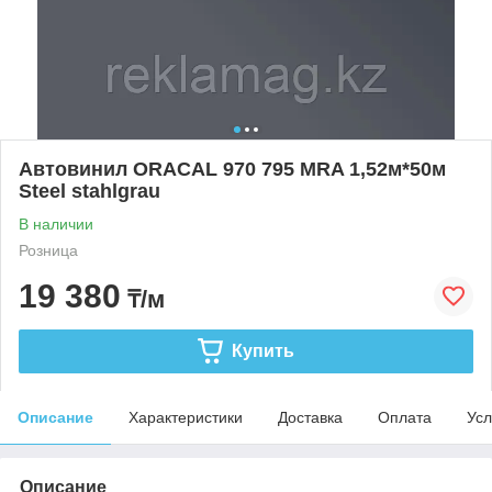
Автовинил ORACAL 970 795 MRA 1,52м*50м
Steel stahlgrau
В наличии
Розница
19 380
₸/м
Купить
Описание
Характеристики
Доставка
Оплата
Усл
Описание