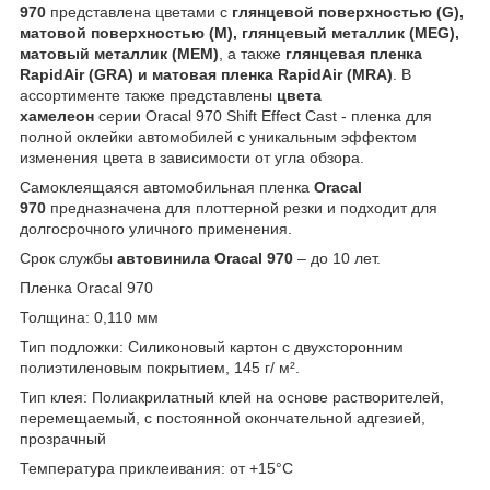
970
представлена цветами с
глянцевой поверхностью (G),
матовой поверхностью (M), глянцевый металлик (MEG),
матовый металлик (MEM)
, а также
глянцевая пленка
RapidAir (GRA) и матовая пленка RapidAir (MRA)
. В
ассортименте также представлены
цвета
хамелеон
серии Oracal 970 Shift Effect Cast - пленка для
полной оклейки автомобилей с уникальным эффектом
изменения цвета в зависимости от угла обзора.
Самоклеящаяся автомобильная пленка
Oracal
970
предназначена для плоттерной резки и подходит для
долгосрочного уличного применения.
Срок службы
автовинила Oracal 970
– до 10 лет.
Пленка Oracal 970
Толщина: 0,110 мм
Тип подложки: Силиконовый картон с двухсторонним
полиэтиленовым покрытием, 145 г/ м².
Тип клея: Полиакрилатный клей на основе растворителей,
перемещаемый, с постоянной окончательной адгезией,
прозрачный
Температура приклеивания: от +15°C