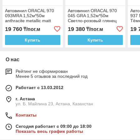
Автовинил ORACAL 970
Автовинил ORACAL 970
Авт
093MRA 1,52м*50м
045 GRA 1,52м*50м
937
anthracite metallic matt
Светло-розовый глянец
Тём
мат
19 760
19 380
19 
₸/пог.м
₸/пог.м
Купить
Купить
О нас
Рейтинг не сформирован
Менее 5 отзывов за последний год
Работает с 13.03.2012
г. Астана
ул. Б. Майлина 23, Астана, Казахстан
Контакты
Сегодня работает с 09:00 до 18:00
Показать весь график работы