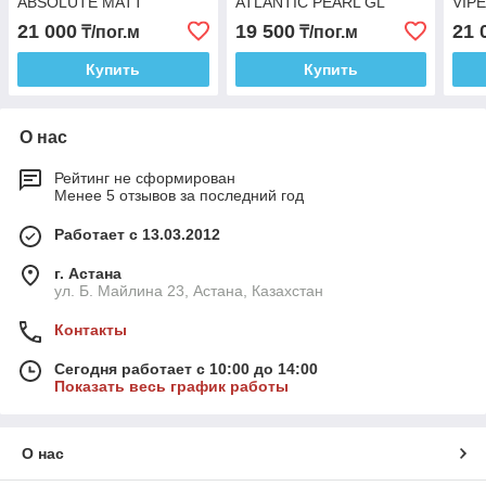
ABSOLUTE MATT
ATLANTIC PEARL GL
VIP
MYTHOS RED CAST
CAST(Airelease)
(Air
21 000
19 500
21 
₸/пог.м
₸/пог.м
(Airelease)
Купить
Купить
О нас
Рейтинг не сформирован
Менее 5 отзывов за последний год
Работает с 13.03.2012
г. Астана
ул. Б. Майлина 23, Астана, Казахстан
Контакты
Сегодня работает с 10:00 до 14:00
Показать весь график работы
О нас