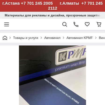
г.Астана +7 701 245 2005 г.Алматы +7 701 245
2112
Материалы для рекламы и дизайна, прозрачные защитные
Товары и услуги
Автовинил
Автовинил KPMF
Вин