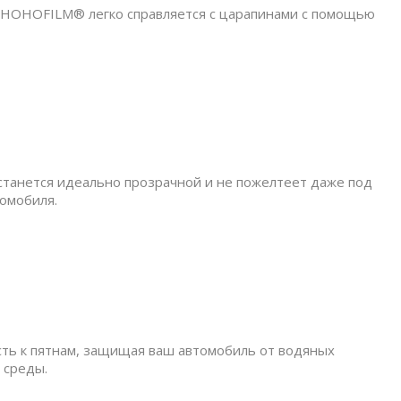
т HOHOFILM® легко справляется с царапинами с помощью
станется идеально прозрачной и не пожелтеет даже под
омобиля.
ь к пятнам, защищая ваш автомобиль от водяных
 среды.