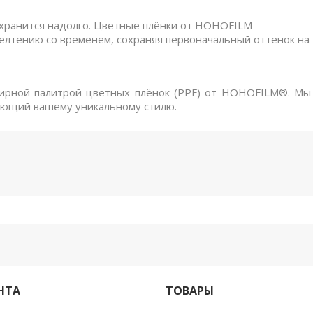
охранится надолго. Цветные плёнки от HOHOFILM
елтению со временем, сохраняя первоначальный оттенок на
ширной палитрой цветных плёнок (PPF) от HOHOFILM
®
. Мы
вующий вашему уникальному стилю.
НТА
ТОВАРЫ