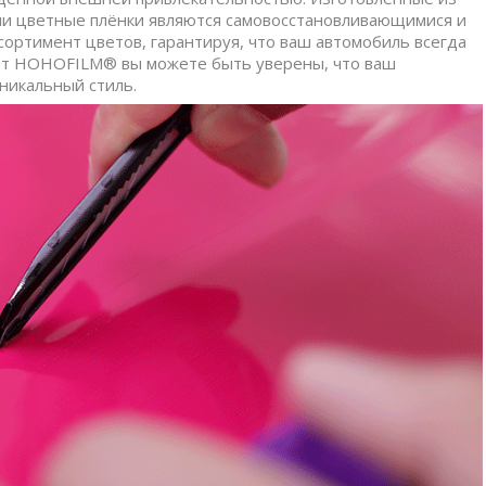
ши цветные плёнки являются самовосстановливающимися и
ортимент цветов, гарантируя, что ваш автомобиль всегда
 от HOHOFILM
®
вы можете быть уверены, что ваш
никальный стиль.