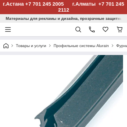
г.Астана +7 701 245 2005 г.Алматы +7 701 245
2112
Материалы для рекламы и дизайна, прозрачные защитные
Товары и услуги
Профильные системы Alurain
Фурн