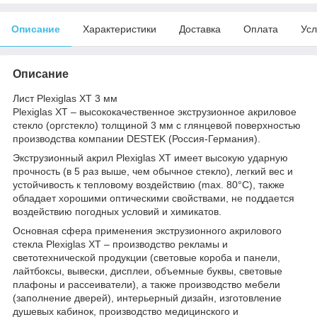
Описание
Характеристики
Доставка
Оплата
Усл
Описание
Лист Plexiglas XT 3 мм
Plexiglas XT – высококачественное экструзионное акриловое
стекло (оргстекло) толщиной 3 мм с глянцевой поверхностью
производства компании DESTEK (Россия-Германия).
Экструзионный акрил Plexiglas XT имеет высокую ударную
прочность (в 5 раз выше, чем обычное стекло), легкий вес и
устойчивость к тепловому воздействию (max. 80°С), также
обладает хорошими оптическими свойствами, не поддается
воздействию погодных условий и химикатов.
Основная сфера применения экструзионного акрилового
стекла Plexiglas XT – производство рекламы и
светотехнической продукции (световые короба и панели,
лайтбоксы, вывески, дисплеи, объемные буквы, световые
плафоны и рассеиватели), а также производство мебели
(заполнение дверей), интерьерный дизайн, изготовление
душевых кабинок, производство медицинского и