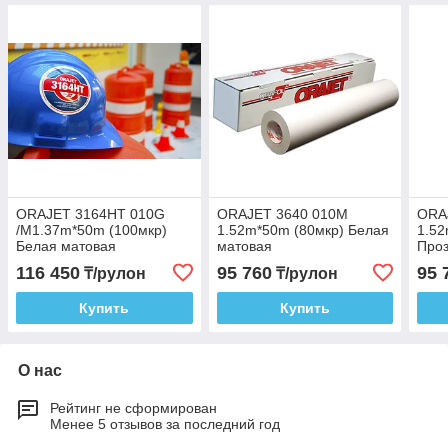
ORAJET 3164HT 010G
ORAJET 3640 010М
ORA
/M1.37m*50m (100мкр)
1.52m*50m (80мкр) Белая
1.52
Белая матовая
матовая
Проз
116 450
95 760
95 
₸/рулон
₸/рулон
Купить
Купить
О нас
Рейтинг не сформирован
Менее 5 отзывов за последний год