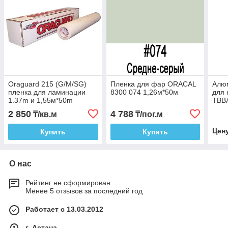
Oraguard 215 (G/M/SG)
Пленка для фар ORACAL
Алю
пленка для ламинации
8300 074 1,26м*50м
для 
1.37m и 1,55м*50m
TBBA
2 850
4 788
₸/кв.м
₸/пог.м
Цен
Купить
Купить
О нас
Рейтинг не сформирован
Менее 5 отзывов за последний год
Работает с 13.03.2012
г. Астана