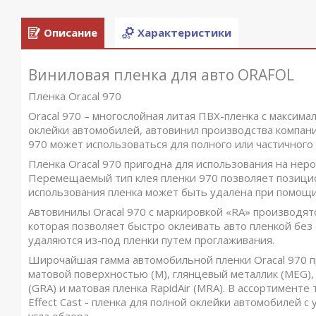
Описание
Характеристики
Виниловая пленка для авто ORAFOL
Пленка Oracal 970
Oracal 970 – многослойная литая ПВХ-пленка с максим
оклейки автомобилей, автовинил производства компании
970 может использоваться для полного или частичного
Пленка Oracal 970 пригодна для использования на неро
Перемещаемый тип клея пленки 970 позволяет позицио
использования пленка может быть удалена при помощи
Автовинилы Oracal 970 с маркировкой «RA» производят
которая позволяет быстро оклеивать авто пленкой без
удаляются из-под пленки путем проглаживания.
Широчайшая гамма автомобильной пленки Oracal 970 п
матовой поверхностью (M), глянцевый металлик (MEG), 
(GRA) и матовая пленка RapidAir (MRA). В ассортименте
Effect Cast - пленка для полной оклейки автомобилей 