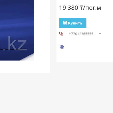
19 380 ₸/пог.м
Купить
+77012365555