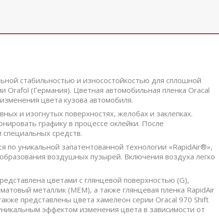
альной стабильностью и износостойкостью для сплошной
 Orafol (Германия). Цветная автомобильная пленка Oracal
 изменения цвета кузова автомобиля.
вных и изогнутых поверхностях, желобах и заклепках.
нировать графику в процессе оклейки. После
 специальных средств.
ся по уникальной запатентованной технологии «RapidAir®»,
 образования воздушных пузырей. Включения воздуха легко
редставлена цветами с глянцевой поверхностью (G),
матовый металлик (MEM), а также глянцевая пленка RapidAir
 также представлены цвета хамелеон серии Oracal 970 Shift
с уникальным эффектом изменения цвета в зависимости от