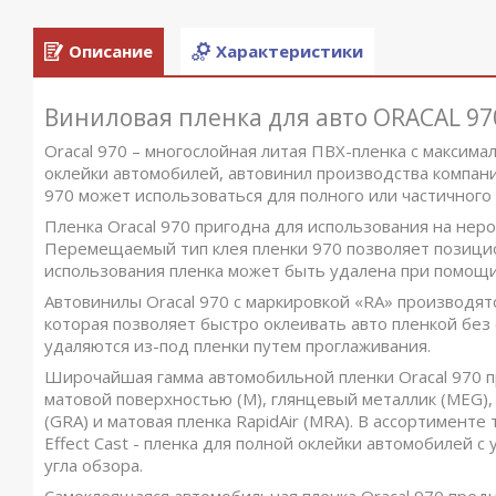
Описание
Характеристики
Виниловая пленка для авто ORACAL 97
Oracal 970 – многослойная литая ПВХ-пленка с максим
оклейки автомобилей, автовинил производства компании
970 может использоваться для полного или частичного
Пленка Oracal 970 пригодна для использования на неро
Перемещаемый тип клея пленки 970 позволяет позицио
использования пленка может быть удалена при помощи
Автовинилы Oracal 970 с маркировкой «RA» производят
которая позволяет быстро оклеивать авто пленкой без
удаляются из-под пленки путем проглаживания.
Широчайшая гамма автомобильной пленки Oracal 970 п
матовой поверхностью (M), глянцевый металлик (MEG), 
(GRA) и матовая пленка RapidAir (MRA). В ассортименте
Effect Cast - пленка для полной оклейки автомобилей 
угла обзора.