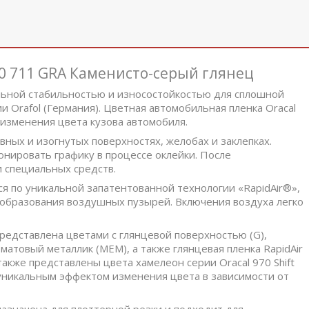
0 711 GRA Каменисто-серый глянец
альной стабильностью и износостойкостью для сплошной
 Orafol (Германия). Цветная автомобильная пленка Oracal
 изменения цвета кузова автомобиля.
вных и изогнутых поверхностях, желобах и заклепках.
нировать графику в процессе оклейки. После
 специальных средств.
ся по уникальной запатентованной технологии «RapidAir®»,
 образования воздушных пузырей. Включения воздуха легко
редставлена цветами с глянцевой поверхностью (G),
матовый металлик (MEM), а также глянцевая пленка RapidAir
 также представлены цвета хамелеон серии Oracal 970 Shift
с уникальным эффектом изменения цвета в зависимости от