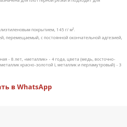
назначена для плоттерной резки и подходит для
лиэтиленовым покрытием, 145 г/ м².
ей, перемещаемый, с постоянной окончательной адгезией,
ная - 8 лет, «металлик» - 4 года, цвета (медь, восточно-
металлик красно-золотoй L металлик и перламутровый) - 3
ть в WhatsApp