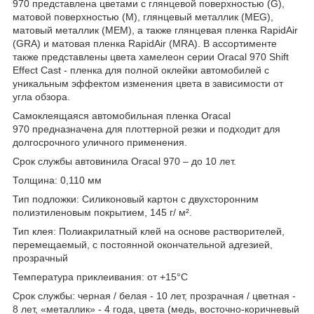
970 представлена цветами с глянцевой поверхностью (G),
матовой поверхностью (M), глянцевый металлик (MEG),
матовый металлик (MEM), а также глянцевая пленка RapidAir
(GRA) и матовая пленка RapidAir (MRA). В ассортименте
также представлены цвета хамелеон серии Oracal 970 Shift
Effect Cast - пленка для полной оклейки автомобилей с
уникальным эффектом изменения цвета в зависимости от
угла обзора.
Самоклеящаяся автомобильная пленка Oracal
970 предназначена для плоттерной резки и подходит для
долгосрочного уличного применения.
Срок службы автовинила Oracal 970 – до 10 лет.
Толщина: 0,110 мм
Тип подложки: Силиконовый картон с двухсторонним
полиэтиленовым покрытием, 145 г/ м².
Тип клея: Полиакрилатный клей на основе растворителей,
перемещаемый, с постоянной окончательной адгезией,
прозрачный
Температура приклеивания: от +15°C
Срок службы: черная / белая - 10 лет, прозрачная / цветная -
8 лет, «металлик» - 4 года, цвета (медь, восточно-коричневый