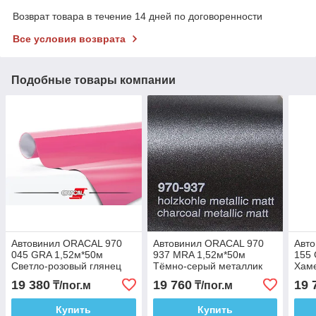
Возврат товара в течение 14 дней по договоренности
Все условия возврата
Подобные товары компании
Автовинил ORACAL 970
Автовинил ORACAL 970
Авт
045 GRA 1,52м*50м
937 MRA 1,52м*50м
155 
Светло-розовый глянец
Тёмно-серый металлик
Хам
матовый
Межг
19 380
19 760
19 
₸/пог.м
₸/пог.м
глян
Купить
Купить