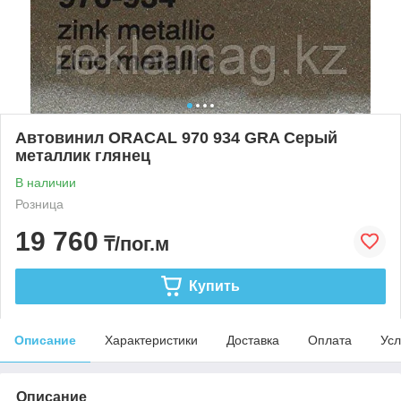
Автовинил ORACAL 970 934 GRA Серый
металлик глянец
В наличии
Розница
19 760
₸/пог.м
Купить
Описание
Характеристики
Доставка
Оплата
Усл
Описание