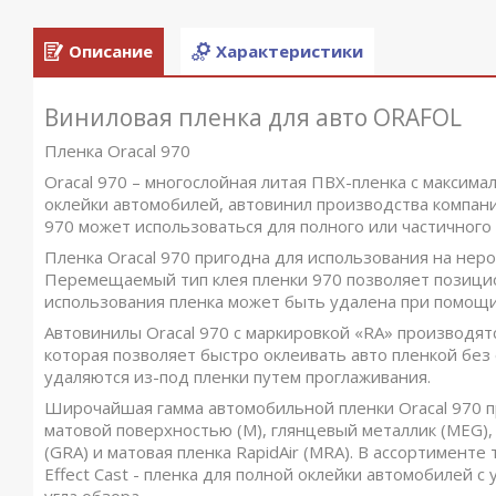
Описание
Характеристики
Виниловая пленка для авто ORAFOL
Пленка Oracal 970
Oracal 970 – многослойная литая ПВХ-пленка с максим
оклейки автомобилей, автовинил производства компании
970 может использоваться для полного или частичного
Пленка Oracal 970 пригодна для использования на неро
Перемещаемый тип клея пленки 970 позволяет позицио
использования пленка может быть удалена при помощи
Автовинилы Oracal 970 с маркировкой «RA» производят
которая позволяет быстро оклеивать авто пленкой без
удаляются из-под пленки путем проглаживания.
Широчайшая гамма автомобильной пленки Oracal 970 п
матовой поверхностью (M), глянцевый металлик (MEG), 
(GRA) и матовая пленка RapidAir (MRA). В ассортименте
Effect Cast - пленка для полной оклейки автомобилей 