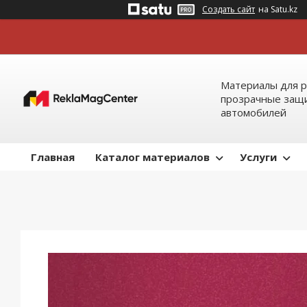
Создать сайт
на Satu.kz
Материалы для р
прозрачные защи
автомобилей
Главная
Каталог материалов
Услуги