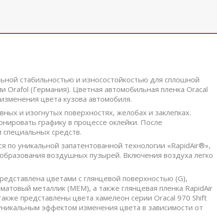
альной стабильностью и износостойкостью для сплошной
 Orafol (Германия). Цветная автомобильная пленка Oracal
 изменения цвета кузова автомобиля.
вных и изогнутых поверхностях, желобах и заклепках.
нировать графику в процессе оклейки. После
 специальных средств.
ся по уникальной запатентованной технологии «RapidAir®»,
 образования воздушных пузырей. Включения воздуха легко
редставлена цветами с глянцевой поверхностью (G),
матовый металлик (MEM), а также глянцевая пленка RapidAir
 также представлены цвета хамелеон серии Oracal 970 Shift
с уникальным эффектом изменения цвета в зависимости от