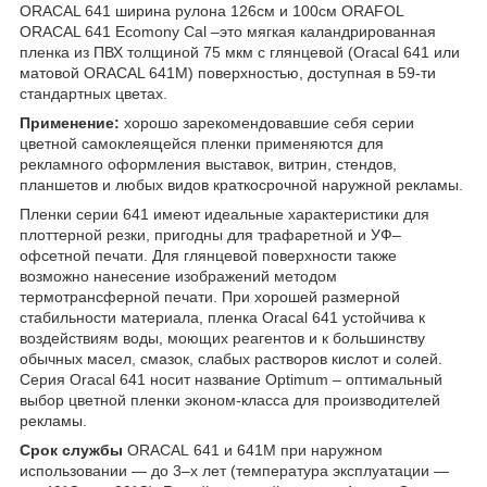
ORACAL 641 ширина рулона 126см и 100см ORAFOL
ORACAL 641 Ecomony Cal –это мягкая каландрированная
пленка из ПВХ толщиной 75 мкм с глянцевой (Oracal 641 или
матовой ORACAL 641M) поверхностью, доступная в 59-ти
стандартных цветах.
Применение:
хорошо зарекомендовавшие себя серии
цветной самоклеящейся пленки применяются для
рекламного оформления выставок, витрин, стендов,
планшетов и любых видов краткосрочной наружной рекламы.
Пленки серии 641 имеют идеальные характеристики для
плоттерной резки, пригодны для трафаретной и УФ–
офсетной печати. Для глянцевой поверхности также
возможно нанесение изображений методом
термотрансферной печати. При хорошей размерной
стабильности материала, пленка Oracal 641 устойчива к
воздействиям воды, моющих реагентов и к большинству
обычных масел, смазок, слабых растворов кислот и солей.
Серия Oracal 641 носит название Optimum – оптимальный
выбор цветной пленки эконом-класса для производителей
рекламы.
Срок службы
ORACAL 641 и 641M при наружном
использовании — до 3–х лет (температура эксплуатации —