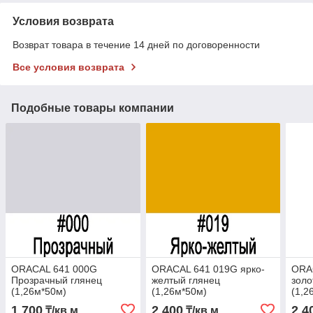
Условия возврата
Возврат товара в течение 14 дней по договоренности
Все условия возврата
Подобные товары компании
ORACAL 641 000G
ORACAL 641 019G ярко-
ORA
Прозрачный глянец
желтый глянец
золо
(1,26м*50м)
(1,26м*50м)
(1,2
1 700
2 400
2 4
₸/кв.м
₸/кв.м