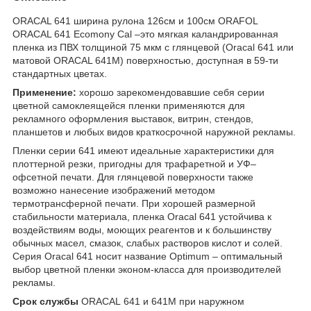
ORACAL 641 ширина рулона 126см и 100см ORAFOL
ORACAL 641 Ecomony Cal –это мягкая каландрированная
пленка из ПВХ толщиной 75 мкм с глянцевой (Oracal 641 или
матовой ORACAL 641M) поверхностью, доступная в 59-ти
стандартных цветах.
Применение:
хорошо зарекомендовавшие себя серии
цветной самоклеящейся пленки применяются для
рекламного оформления выставок, витрин, стендов,
планшетов и любых видов краткосрочной наружной рекламы.
Пленки серии 641 имеют идеальные характеристики для
плоттерной резки, пригодны для трафаретной и УФ–
офсетной печати. Для глянцевой поверхности также
возможно нанесение изображений методом
термотрансферной печати. При хорошей размерной
стабильности материала, пленка Oracal 641 устойчива к
воздействиям воды, моющих реагентов и к большинству
обычных масел, смазок, слабых растворов кислот и солей.
Серия Oracal 641 носит название Optimum – оптимальный
выбор цветной пленки эконом-класса для производителей
рекламы.
Срок службы
ORACAL 641 и 641M при наружном