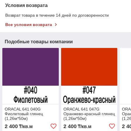
Условия возврата
Возврат товара в течение 14 дней по договоренности
Все условия возврата
Подобные товары компании
ORACAL 641 040G
ORACAL 641 047G
ORA
Фиолетовый глянец
Оранжево-красный глянец
Ора
(1,26м*50м)
(1,26м*50м)
(1,2
2 400
2 400
2 4
₸/кв.м
₸/кв.м