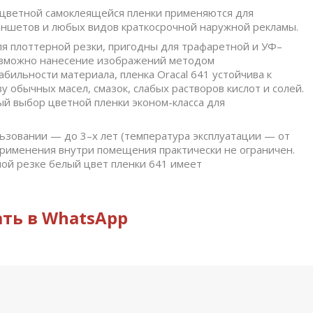
цветной самоклеящейся пленки применяются для
ланшетов и любых видов краткосрочной наружной рекламы.
я плоттерной резки, пригодны для трафаретной и УФ–
возможно нанесение изображений методом
ильности материала, пленка Oracal 641 устойчива к
 обычных масел, смазок, слабых растворов кислот и солей.
ый выбор цветной пленки эконом-класса для
зовании — до 3–х лет (температура эксплуатации — от
 применения внутри помещения практически не ограничен.
ой резке белый цвет пленки 641 имеет
ть в WhatsApp