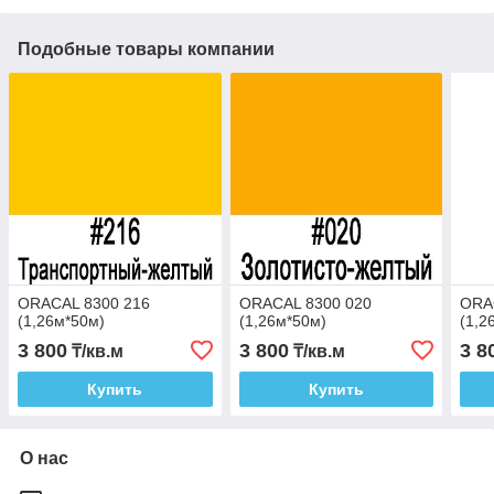
Подобные товары компании
ORACAL 8300 216
ORACAL 8300 020
ORA
(1,26м*50м)
(1,26м*50м)
(1,2
3 800
3 800
3 8
₸/кв.м
₸/кв.м
Купить
Купить
О нас