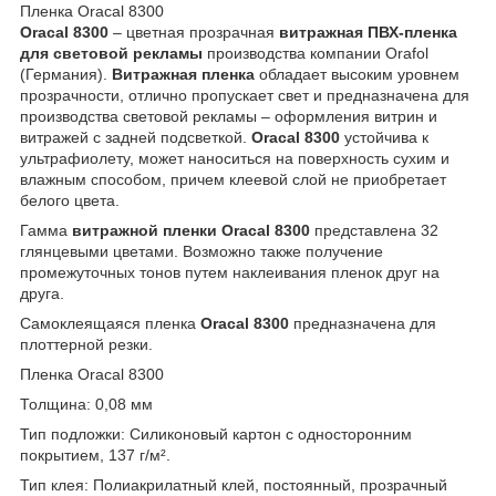
Пленка Oracal 8300
Oracal 8300
– цветная прозрачная
витражная ПВХ-пленка
для световой рекламы
производства компании Orafol
(Германия).
Витражная пленка
обладает высоким уровнем
прозрачности, отлично пропускает свет и предназначена для
производства световой рекламы – оформления витрин и
витражей с задней подсветкой.
Oracal 8300
устойчива к
ультрафиолету, может наноситься на поверхность сухим и
влажным способом, причем клеевой слой не приобретает
белого цвета.
Гамма
витражной пленки Oracal 8300
представлена 32
глянцевыми цветами. Возможно также получение
промежуточных тонов путем наклеивания пленок друг на
друга.
Самоклеящаяся пленка
Oracal 8300
предназначена для
плоттерной резки.
Пленка Oracal 8300
Толщина: 0,08 мм
Тип подложки: Силиконовый картон с односторонним
покрытием, 137 г/м².
Тип клея: Полиакрилатный клей, постоянный, прозрачный