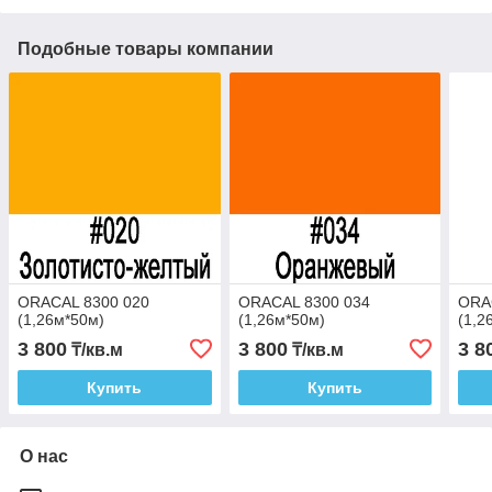
Подобные товары компании
ORACAL 8300 020
ORACAL 8300 034
ORA
(1,26м*50м)
(1,26м*50м)
(1,2
3 800
3 800
3 8
₸/кв.м
₸/кв.м
Купить
Купить
О нас