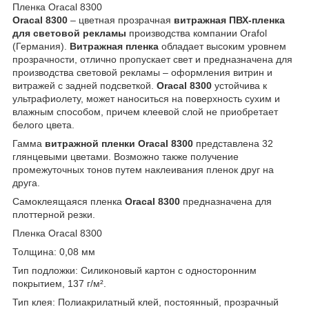
Пленка Oracal 8300
Oracal 8300
– цветная прозрачная
витражная ПВХ-пленка
для световой рекламы
производства компании Orafol
(Германия).
Витражная пленка
обладает высоким уровнем
прозрачности, отлично пропускает свет и предназначена для
производства световой рекламы – оформления витрин и
витражей с задней подсветкой.
Oracal 8300
устойчива к
ультрафиолету, может наноситься на поверхность сухим и
влажным способом, причем клеевой слой не приобретает
белого цвета.
Гамма
витражной пленки Oracal 8300
представлена 32
глянцевыми цветами. Возможно также получение
промежуточных тонов путем наклеивания пленок друг на
друга.
Самоклеящаяся пленка
Oracal 8300
предназначена для
плоттерной резки.
Пленка Oracal 8300
Толщина: 0,08 мм
Тип подложки: Силиконовый картон с односторонним
покрытием, 137 г/м².
Тип клея: Полиакрилатный клей, постоянный, прозрачный