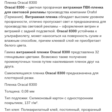
Пленка Oracal 8300
Oracal 8300
– цветная прозрачная
витражная ПВХ-пленка
для световой рекламы
производства компании Orafol
(Германия).
Витражная пленка
обладает высоким уровнем
прозрачности, отлично пропускает свет и предназначена для
производства световой рекламы – оформления витрин и
витражей с задней подсветкой.
Oracal 8300
устойчива к
ультрафиолету, может наноситься на поверхность сухим и
влажным способом, причем клеевой слой не приобретает
белого цвета.
Гамма
витражной пленки Oracal 8300
представлена 32
глянцевыми цветами. Возможно также получение
промежуточных тонов путем наклеивания пленок друг на
друга.
Самоклеящаяся пленка
Oracal 8300
предназначена для
плоттерной резки.
Пленка Oracal 8300
Толщина: 0,08 мм
Тип подложки: Силиконовый картон с односторонним
покрытием, 137 г/м².
Тип клея: Полиакрилатный клей, постоянный, прозрачный