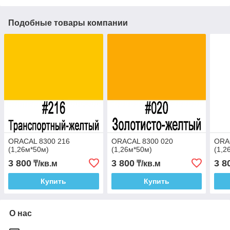
Подобные товары компании
ORACAL 8300 216
ORACAL 8300 020
ORA
(1,26м*50м)
(1,26м*50м)
(1,2
3 800
3 800
3 8
₸/кв.м
₸/кв.м
Купить
Купить
О нас