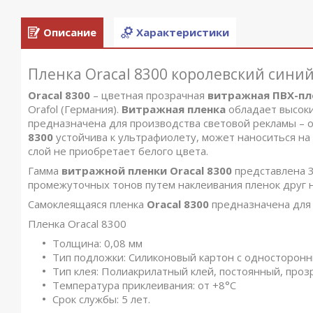
Описание
Характеристики
Пленка Oracal 8300 королевский сини
Oracal 8300
– цветная прозрачная
витражная ПВХ-пл
Orafol (Германия).
Витражная пленка
обладает высоки
предназначена для производства световой рекламы – 
8300
устойчива к ультрафиолету, может наноситься на
слой не приобретает белого цвета.
Гамма
витражной пленки Oracal 8300
представлена 3
промежуточных тонов путем наклеивания пленок друг н
Самоклеящаяся пленка
Oracal 8300
предназначена для 
Пленка Oracal 8300
Толщина: 0,08 мм
Тип подложки: Силиконовый картон с односторонни
Тип клея: Полиакрилатный клей, постоянный, про
Температура приклеивания: от +8°C
Срок службы: 5 лет.