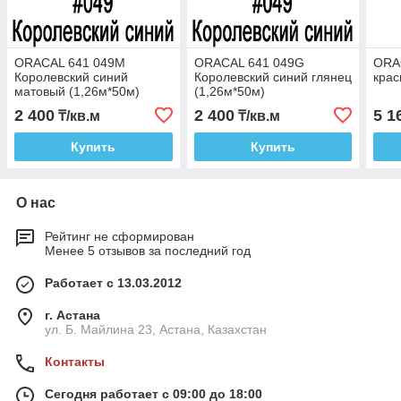
ORACAL 641 049M
ORACAL 641 049G
ORA
Королевский синий
Королевский синий глянец
крас
матовый (1,26м*50м)
(1,26м*50м)
2 400
2 400
5 1
₸/кв.м
₸/кв.м
Купить
Купить
О нас
Рейтинг не сформирован
Менее 5 отзывов за последний год
Работает с 13.03.2012
г. Астана
ул. Б. Майлина 23, Астана, Казахстан
Контакты
Сегодня работает с 09:00 до 18:00