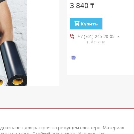
3 840 ₸
Купить
+7 (701) 245-20-05
г. Астана
дназначен для раскроя на режущем плоттере. Материал
ится на ткань. Стойкий при стирке. Идеален для