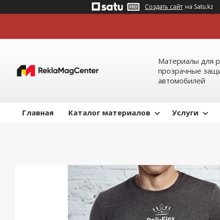
Создать сайт
на Satu.kz
Материалы для р
прозрачные защи
автомобилей
Главная
Каталог материалов
Услуги