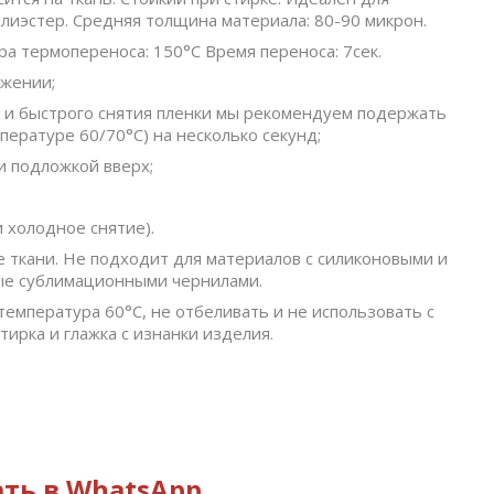
олиэстер. Средняя толщина материала: 80-90 микрон.
а термопереноса: 150°C Время переноса: 7сек.
ажении;
о и быстрого снятия пленки мы рекомендуем подержать
пературе 60/70°C) на несколько секунд;
и подложкой вверх;
и холодное снятие).
е ткани. Не подходит для материалов с силиконовыми и
ые сублимационными чернилами.
 температура 60°C, не отбеливать и не использовать с
ирка и глажка с изнанки изделия.
ть в WhatsApp